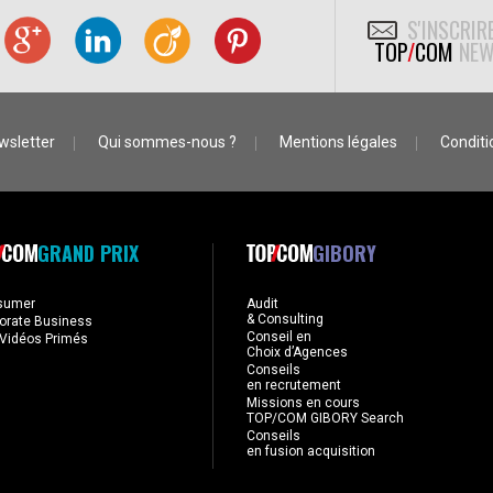
S'INSCRIR
TOP
/
COM
NEW
wsletter
Qui sommes-nous ?
Mentions légales
Conditio
GRAND PRIX
GIBORY
sumer
Audit
& Consulting
orate Business
Conseil en
Vidéos Primés
Choix d’Agences
Conseils
en recrutement
Missions en cours
TOP/COM GIBORY Search
Conseils
en fusion acquisition