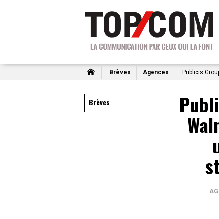
Brèves
Agences
Publicis Grou
Publi
Brèves
Wal
s
AG