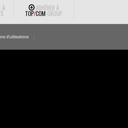
E À
ADHÉRER À
S
TOP
/
COM
GROUP
ns d’utilisations