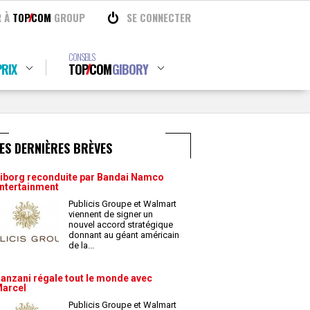
R À
TOP
COM
GROUP
SE CONNECTER
CONSEILS
RIX
TOP
COM
GIBORY
ES DERNIÈRES BRÈVES
iborg reconduite par Bandai Namco
ntertainment
Publicis Groupe et Walmart
viennent de signer un
nouvel accord stratégique
donnant au géant américain
de la
...
anzani régale tout le monde avec
arcel
Publicis Groupe et Walmart