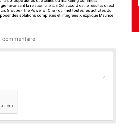
licis Groupe autres que celles du marketing comme la
favorisant la relation client. « Cet accord est le résultat direct
cis Groupe - The Power of One - qui met toutes les activités du
roposer des solutions complètes et intégrées », explique Maurice
.
commentaire