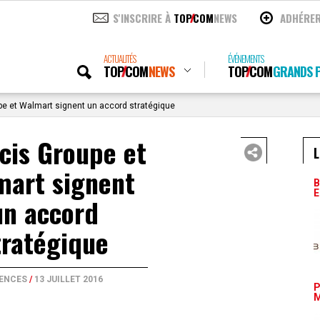
S'INSCRIRE À
TOP
COM
NEWS
ADHÉRE
ACTUALITÉS
ÉVÉNEMENTS
TOP
COM
NEWS
TOP
COM
GRANDS P
pe et Walmart signent un accord stratégique
cis Groupe et
L
mart signent
B
E
un accord
tratégique
ENCES
/
13 JUILLET 2016
P
M