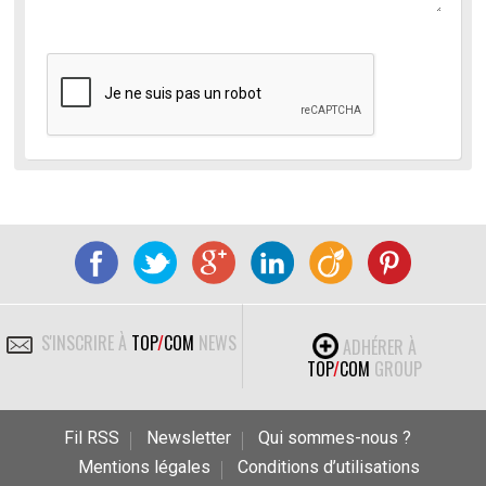
S'INSCRIRE À
TOP
/
COM
NEWS
ADHÉRER À
TOP
/
COM
GROUP
Fil RSS
Newsletter
Qui sommes-nous ?
Mentions légales
Conditions d’utilisations