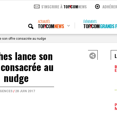
S'INSCRIRE À
TOP
COM
NEWS
ADHÉRE
ACTUALITÉS
ÉVÉNEMENTS
TOP
COM
NEWS
TOP
COM
GRANDS P
e son offre consacrée au nudge
hes lance son
L
 consacrée au
B
E
nudge
GENCES
/
28 JUIN 2017
P
M