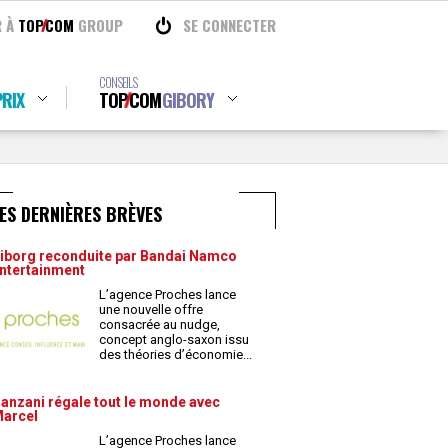
R À
TOP
COM
GROUP
SE CONNECTER
CONSEILS
RIX
TOP
COM
GIBORY
ES DERNIÈRES BRÈVES
iborg reconduite par Bandai Namco
ntertainment
L’agence Proches lance
une nouvelle offre
consacrée au nudge,
concept anglo-saxon issu
des théories d’économie
...
anzani régale tout le monde avec
arcel
L’agence Proches lance