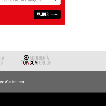
E À
ADHÉRER À
S
TOP
/
COM
GROUP
ns d’utilisations