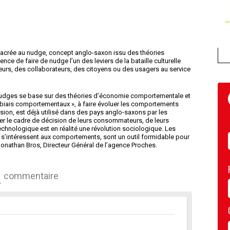
sacrée au nudge, concept anglo-saxon issu des théories
ce de faire de nudge l’un des leviers de la bataille culturelle
rs, des collaborateurs, des citoyens ou des usagers au service
nudges se base sur des théories d’économie comportementale et
 « biais comportementaux », à faire évoluer les comportements
sion, est déjà utilisé dans des pays anglo-saxons par les
rer le cadre de décision de leurs consommateurs, de leurs
technologique est en réalité une révolution sociologique. Les
ui s’intéressent aux comportements, sont un outil formidable pour
 Jonathan Bros, Directeur Général de l’agence Proches.
commentaire