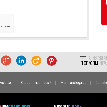
S'INSCRIR
TOP
/
COM
NEW
wsletter
Qui sommes-nous ?
Mentions légales
Conditio
GRAND PRIX
GIBORY