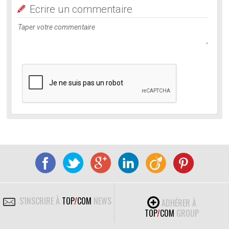
Ecrire un commentaire
S'INSCRIRE À
TOP
/
COM
NEWS
ADHÉRER À
TOP
/
COM
GROUP