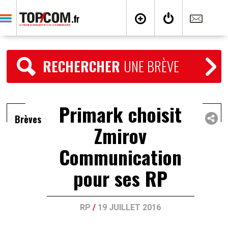
RECHERCHER
UNE BRÈVE
Primark choisit
Brèves
Zmirov
Communication
pour ses RP
RP
/
19 JUILLET 2016