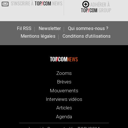
S'INSCRIRE À
TOP
/
COM
NEWS
ADHÉRER À
TOP
/
COM
GROUP
Fil RSS
Newsletter
Qui sommes-nous ?
Mentions légales
Conditions d’utilisations
NEWS
Zooms
Brèves
Mouvements
Interviews vidéos
Articles
Agenda