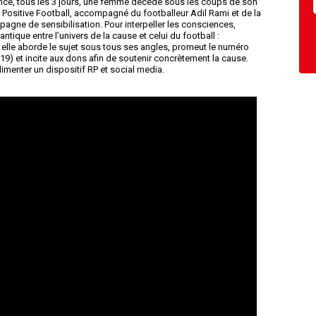
ance, tous les 3 jours, une femme décède sous les coups de son
», Positive Football, accompagné du footballeur Adil Rami et de la
gne de sensibilisation. Pour interpeller les consciences,
ntique entre l’univers de la cause et celui du football :
 elle aborde le sujet sous tous ses angles, promeut le numéro
19) et incite aux dons afin de soutenir concrètement la cause.
imenter un dispositif RP et social media.