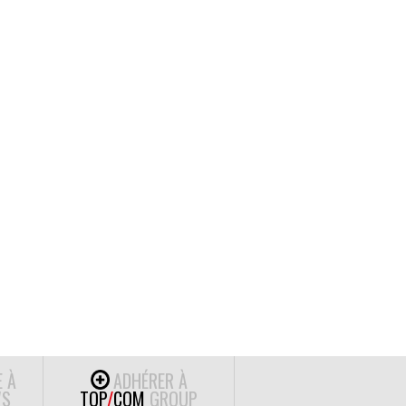
E À
ADHÉRER À
S
TOP
/
COM
GROUP