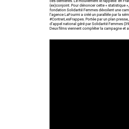
ces dernières. Le mouvement le rappelle: en Fr
(ex)conjoint. Pour dénoncer cette « statistique 
fondation Solidarité Femmes dévoilent une campa
l’agence LaFourmi a créé un parallèle par la séma
#ContrerLesFrappes. Portée par un plan presse,
d’appel national géré par Solidarité Femmes (39
Deux films viennent compléter la campagne et al