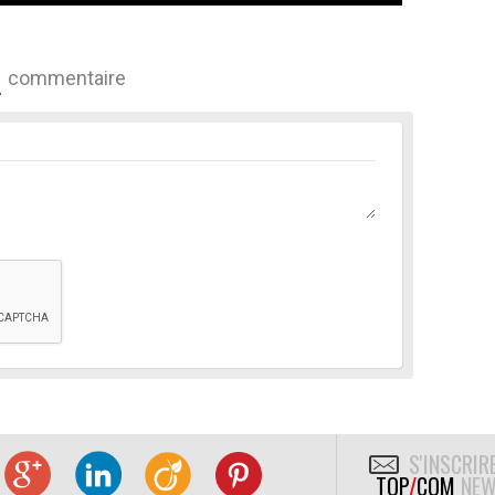
commentaire
S'INSCRIR
TOP
/
COM
NEW