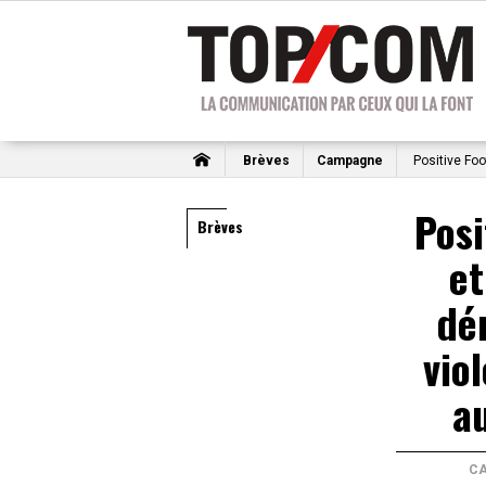
Brèves
Campagne
Positive Foo
Posi
Brèves
et
dé
vio
a
C