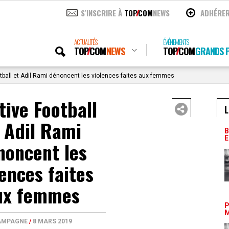
S'INSCRIRE À
TOP
COM
NEWS
ADHÉRE
ACTUALITÉS
ÉVÉNEMENTS
TOP
COM
NEWS
TOP
COM
GRANDS P
tball et Adil Rami dénoncent les violences faites aux femmes
tive Football
L
 Adil Rami
B
E
noncent les
lences faites
ux femmes
P
M
AMPAGNE
/
8 MARS 2019