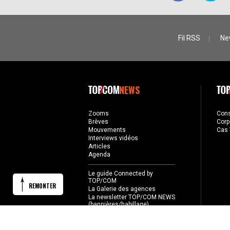
Fil RSS
Ne
NEWS
Zooms
Con
Brèves
Corp
Mouvements
Cas 
Interviews vidéos
Articles
Agenda
Le guide Connected by
TOP/COM
REMONTER
La Galerie des agences
La newsletter TOP/COM NEWS
(bannières/habillage)