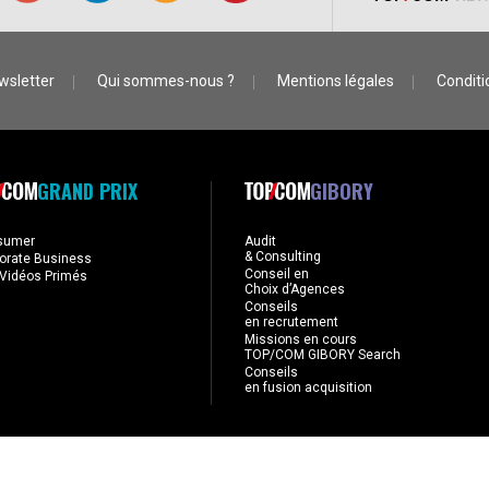
wsletter
Qui sommes-nous ?
Mentions légales
Conditio
GRAND PRIX
GIBORY
sumer
Audit
& Consulting
orate Business
Conseil en
Vidéos Primés
Choix d’Agences
Conseils
en recrutement
Missions en cours
TOP/COM GIBORY Search
Conseils
en fusion acquisition