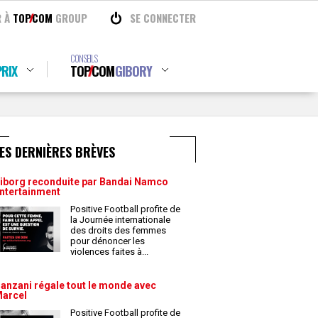
R À
TOP
COM
GROUP
SE CONNECTER
CONSEILS
RIX
TOP
COM
GIBORY
ES DERNIÈRES BRÈVES
iborg reconduite par Bandai Namco
ntertainment
Positive Football profite de
la Journée internationale
des droits des femmes
pour dénoncer les
violences faites à
...
anzani régale tout le monde avec
arcel
Positive Football profite de