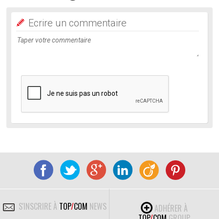
Ecrire un commentaire
S'INSCRIRE À
TOP
/
COM
NEWS
ADHÉRER À
TOP
/
COM
GROUP