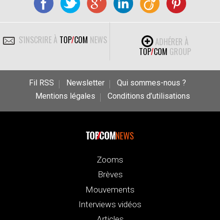
S'INSCRIRE À
TOP
/
COM
NEWS
ADHÉRER À
TOP
/
COM
GROUP
Fil RSS
Newsletter
Qui sommes-nous ?
Mentions légales
Conditions d’utilisations
NEWS
Zooms
Brèves
Mouvements
Interviews vidéos
Articles