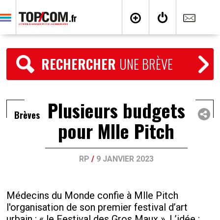
RECHERCHER
UNE BRÈVE
Plusieurs budgets
Brèves
pour Mlle Pitch
RP
/
9 JANVIER 2023
Médecins du Monde confie à Mlle Pitch
l'organisation de son premier festival d’art
urbain : « le Festival des Gros Maux ». L’idée :