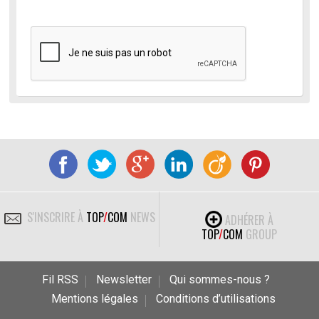
S'INSCRIRE À
TOP
/
COM
NEWS
ADHÉRER À
TOP
/
COM
GROUP
Fil RSS
Newsletter
Qui sommes-nous ?
Mentions légales
Conditions d’utilisations