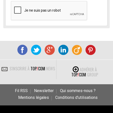
S'INSCRIRE À
TOP
/
COM
NEWS
ADHÉRER À
TOP
/
COM
GROUP
Fil RSS
Newsletter
Qui sommes-nous ?
Mentions légales
Conditions d’utilisations