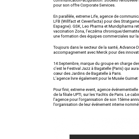
communication-acquisition. Sodexo renouvelle s
pour son offre Corporate Services.
En parallèle, extreme Life, agence de communica
LFB (Willfact et Cevenfacta) pour des Stratgam
Espagne). GSK, Leo Pharma et Mundipharma retie
vaccination Zona, l’eczéma chronique/dermatite
une formation des équipes commerciales sur la
Toujours dans le secteur de la santé, Advance D
accompagnement avec Merck pour des innovati
14 Septembre, marque du groupe en charge des r
c'est le Festival Jazz à Bagatelle (Paris) qui aur
cœur des Jardins de Bagatelle à Paris.
L’agence livre également pour le Musée Guimet l
Pour finir, extreme event, agence événementiel
de la filiale UPTI, sur les Yachts de Paris. Le c
l’agence pour l’organisation de son 15ème ann
l’organisation de leur événement interne nommé