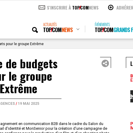
S'INSCRIRE À
TOP
COM
NEWS
ADHÉRE
ACTUALITÉS
ÉVÉNEMENTS
TOP
COM
NEWS
TOP
COM
GRANDS P
ets pour le groupe Extrême
e de budgets
L
r le groupe
B
E
Extrême
AGENCES
/
19 MAI 2025
mpagnement en communication B2B dans le cadre du Salon du
P
M
avail d’identité et MonSenior pour la création d’une campagne de