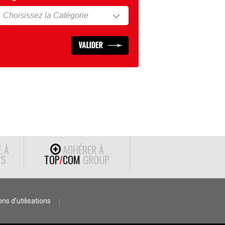
E À
ADHÉRER À
S
TOP
/
COM
GROUP
ns d’utilisations