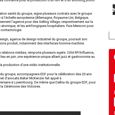
a confiance pour la production d’un film et d’un shooting photo
tion santé du groupe, signe plusieurs contrats avec le groupe
e à l’échelle européenne (Allemagne, Royaume-Uni, Belgique,
nnent l’agence pour des Selling Village, respectivement sur la
 atomique, et les antifongiques hospitaliers. Puis Menicon pour
 contactologie.
esign, agence de design industriel du groupe, poursuit son
ons produit, notamment des interfaces homme-machine.
elations médias, remporte plusieurs sujets. Côté RP/Influence,
a lieu en juin, une expérience unique alliant jazz et gastronomie au
a production d’une vidéo institutionnelle.
le du groupe, accompagnera EDF pour la célébration des 20 ans
abinet d’avocats Baker McKenzie fait appel à
iversaire à Luxembourg. De même que Dalkia du groupe EDF, pour
 la Cérémonie des Victoires.