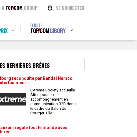
R À
TOP
COM
GROUP
SE CONNECTER
CONSEILS
RIX
TOP
COM
GIBORY
ES DERNIÈRES BRÈVES
iborg reconduite par Bandai Namco
ntertainment
Extreme Society accueille
Alten pour un
accompagnement en
communication B2B dans
le cadre du Salon du
Bourget. Elle
...
anzani régale tout le monde avec
arcel