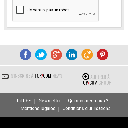
S'INSCRIRE À
TOP
/
COM
NEWS
ADHÉRER À
TOP
/
COM
GROUP
Fil RSS
Newsletter
Qui sommes-nous ?
Mentions légales
Conditions d’utilisations