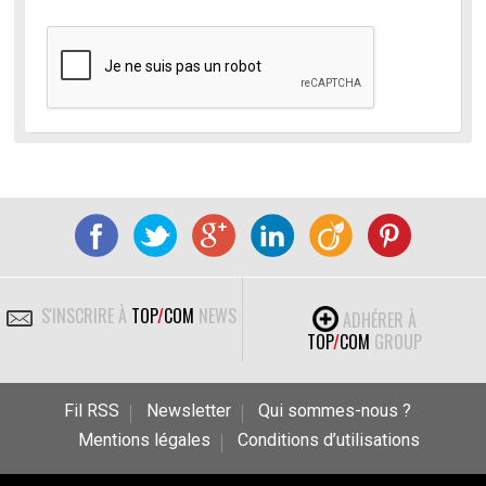
S'INSCRIRE À
TOP
/
COM
NEWS
ADHÉRER À
TOP
/
COM
GROUP
Fil RSS
Newsletter
Qui sommes-nous ?
Mentions légales
Conditions d’utilisations