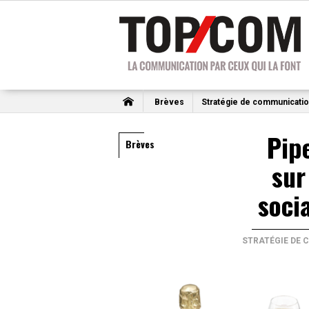
Brèves
Stratégie de communicati
Pip
Brèves
sur
soci
STRATÉGIE DE