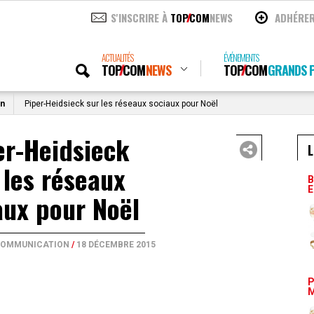
S'INSCRIRE À
TOP
COM
NEWS
ADHÉRE
ACTUALITÉS
ÉVÉNEMENTS
TOP
COM
NEWS
TOP
COM
GRANDS P
on
Piper-Heidsieck sur les réseaux sociaux pour Noël
er-Heidsieck
L
 les réseaux
B
E
aux pour Noël
 COMMUNICATION
/
18 DÉCEMBRE 2015
P
M