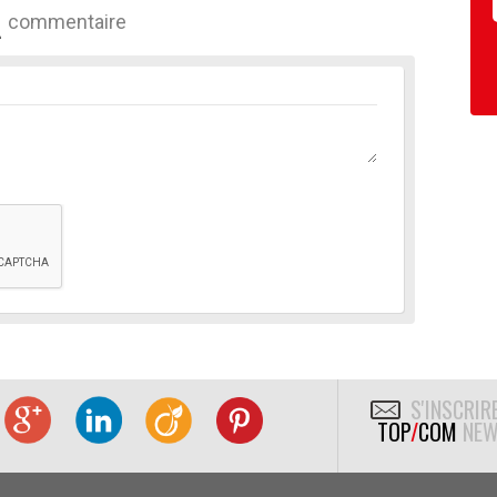
commentaire
S'INSCRIR
TOP
/
COM
NEW