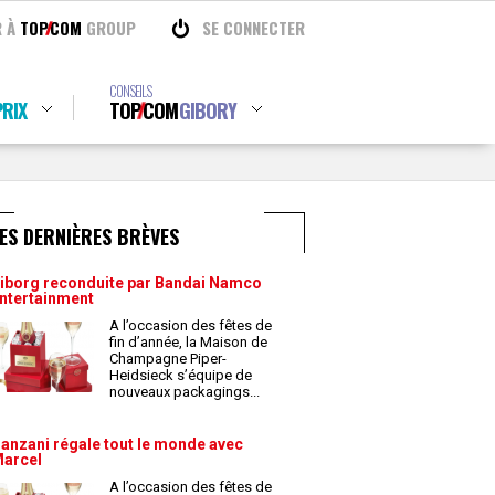
R À
TOP
COM
GROUP
SE CONNECTER
CONSEILS
RIX
TOP
COM
GIBORY
ES DERNIÈRES BRÈVES
iborg reconduite par Bandai Namco
ntertainment
A l’occasion des fêtes de
fin d’année, la Maison de
Champagne Piper-
Heidsieck s’équipe de
nouveaux packagings
...
anzani régale tout le monde avec
arcel
A l’occasion des fêtes de