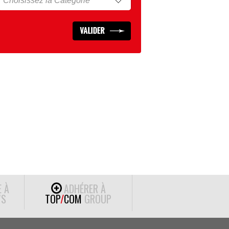
E À
ADHÉRER À
S
TOP
/
COM
GROUP