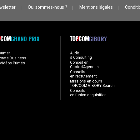
wsletter
Qui sommes-nous ?
Mentions légales
Conditio
GRAND PRIX
GIBORY
sumer
Audit
& Consulting
orate Business
Conseil en
Vidéos Primés
Choix d’Agences
Conseils
en recrutement
Missions en cours
TOP/COM GIBORY Search
Conseils
en fusion acquisition