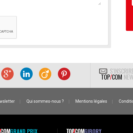
S'INSCRIR
TOP
/
COM
NEW
wsletter
Qui sommes-nous ?
Mentions légales
Conditio
GRAND PRIX
GIBORY