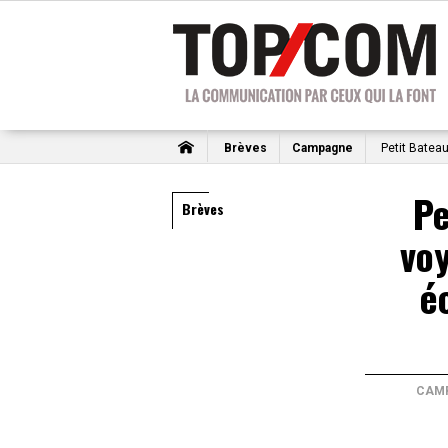
Brèves
Campagne
Petit Batea
Pe
Brèves
voy
é
CAM