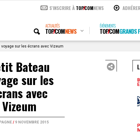
S'INSCRIRE À
TOP
COM
NEWS
ADHÉRE
ACTUALITÉS
ÉVÉNEMENTS
TOP
COM
NEWS
TOP
COM
GRANDS P
u voyage sur les écrans avec Vizeum
tit Bateau
L
age sur les
B
E
crans avec
Vizeum
PAGNE
/
9 NOVEMBRE 2015
P
M