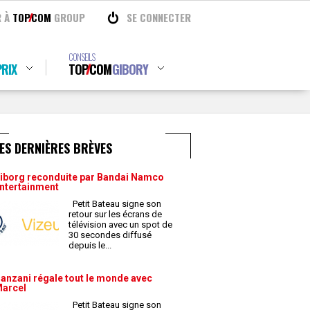
R À
TOP
COM
GROUP
SE CONNECTER
CONSEILS
RIX
TOP
COM
GIBORY
ES DERNIÈRES BRÈVES
iborg reconduite par Bandai Namco
ntertainment
Petit Bateau signe son
retour sur les écrans de
télévision avec un spot de
30 secondes diffusé
depuis le
...
anzani régale tout le monde avec
arcel
Petit Bateau signe son