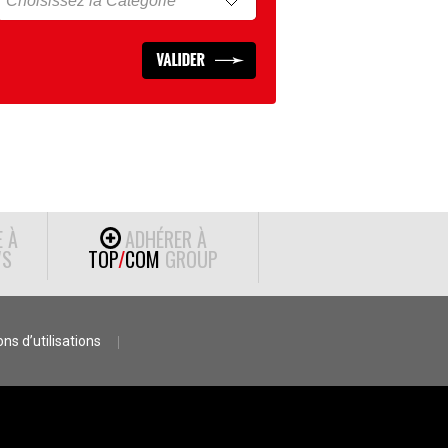
E À
ADHÉRER À
S
TOP
/
COM
GROUP
ns d’utilisations