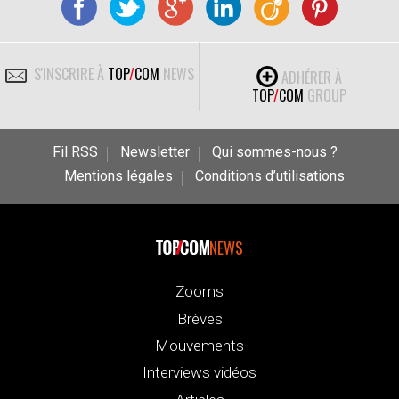
S'INSCRIRE À
TOP
/
COM
NEWS
ADHÉRER À
TOP
/
COM
GROUP
Fil RSS
Newsletter
Qui sommes-nous ?
Mentions légales
Conditions d’utilisations
NEWS
Zooms
Brèves
Mouvements
Interviews vidéos