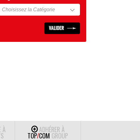
E À
ADHÉRER À
S
TOP
/
COM
GROUP