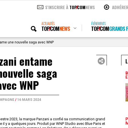
S'INSCRIRE À
TOP
COM
NEWS
ADHÉRE
ACTUALITÉS
ÉVÉNEMENTS
TOP
COM
NEWS
TOP
COM
GRANDS P
ame une nouvelle saga avec WNP
zani entame
L
nouvelle saga
B
E
avec WNP
MPAGNE
/
16 MARS 2024
mestre 2023, la marque Panzani a confié sa communication grand
P
M
il y a quelques jours. Produit par WNP Studio avec Blue Paris et