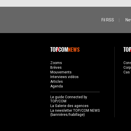
Fil RSS
Ne
NEWS
Zooms
Con
Brèves
Corp
Mouvements
Cas 
Interviews vidéos
Articles
Agenda
Le guide Connected by
TOP/COM
La Galerie des agences
La newsletter TOP/COM NEWS
(bannières/habillage)