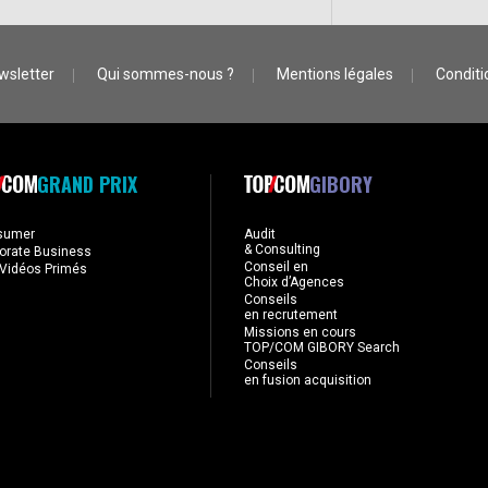
wsletter
Qui sommes-nous ?
Mentions légales
Conditio
GRAND PRIX
GIBORY
sumer
Audit
& Consulting
orate Business
Conseil en
Vidéos Primés
Choix d’Agences
Conseils
en recrutement
Missions en cours
TOP/COM GIBORY Search
Conseils
en fusion acquisition