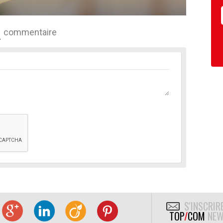
commentaire
S'INSCRIR
TOP
/
COM
NEW