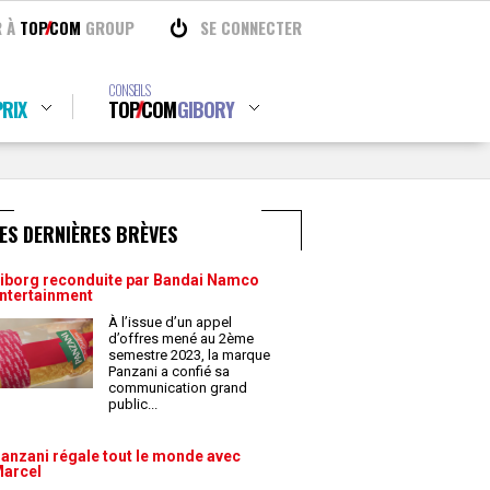
R À
TOP
COM
GROUP
SE CONNECTER
CONSEILS
RIX
TOP
COM
GIBORY
ES DERNIÈRES BRÈVES
iborg reconduite par Bandai Namco
ntertainment
À l’issue d’un appel
d’offres mené au 2ème
semestre 2023, la marque
Panzani a confié sa
communication grand
public
...
anzani régale tout le monde avec
arcel