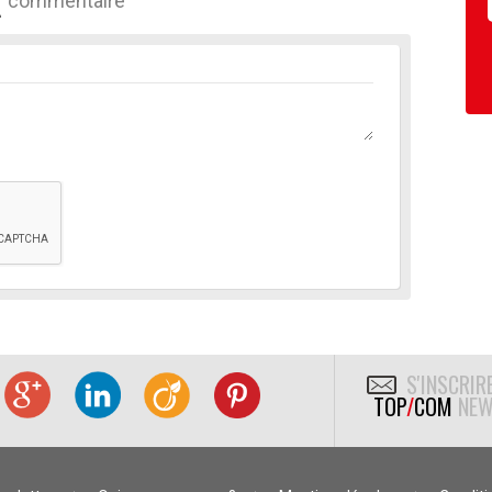
commentaire
S'INSCRIR
TOP
/
COM
NEW