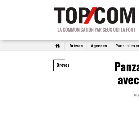
Brèves
Agences
Panzani en cu
Panza
Brèves
avec
AG