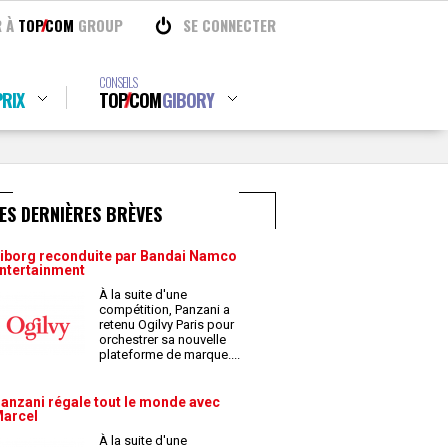
R À
TOP
COM
GROUP
SE CONNECTER
CONSEILS
RIX
TOP
COM
GIBORY
ES DERNIÈRES BRÈVES
iborg reconduite par Bandai Namco
ntertainment
À la suite d'une
compétition, Panzani a
retenu Ogilvy Paris pour
orchestrer sa nouvelle
plateforme de marque.
...
anzani régale tout le monde avec
arcel
À la suite d'une