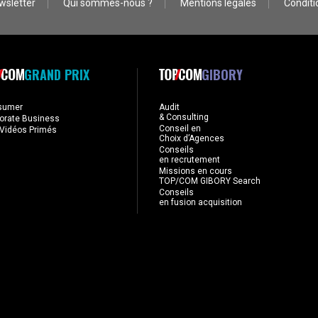
wsletter
Qui sommes-nous ?
Mentions légales
Conditio
GRAND PRIX
GIBORY
sumer
Audit
& Consulting
orate Business
Conseil en
Vidéos Primés
Choix d’Agences
Conseils
en recrutement
Missions en cours
TOP/COM GIBORY Search
Conseils
en fusion acquisition