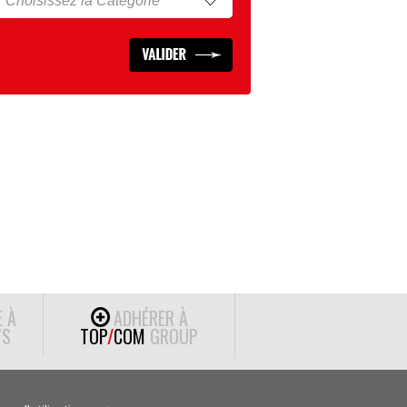
E À
ADHÉRER À
S
TOP
/
COM
GROUP