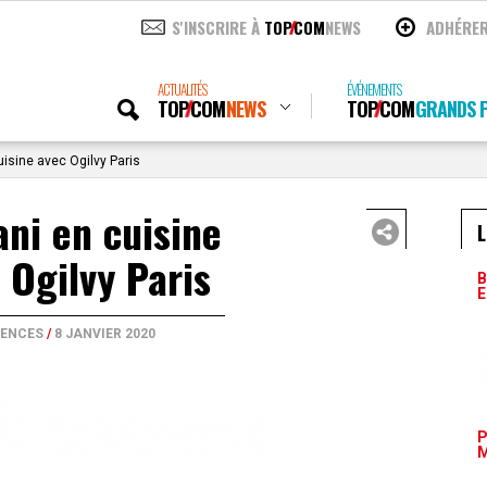
S'INSCRIRE À
TOP
COM
NEWS
ADHÉRE
ACTUALITÉS
ÉVÉNEMENTS
TOP
COM
NEWS
TOP
COM
GRANDS P
isine avec Ogilvy Paris
ni en cuisine
L
 Ogilvy Paris
B
E
ENCES
/
8 JANVIER 2020
P
M