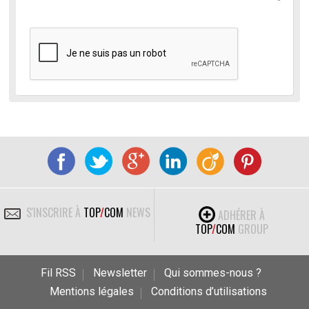
S'INSCRIRE À
TOP
/
COM
NEWS
ADHÉRER À
TOP
/
COM
GROUP
Fil RSS
Newsletter
Qui sommes-nous ?
Mentions légales
Conditions d’utilisations