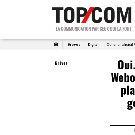
Brèves
Digital
Oui.sncf choisit
Oui
Brèves
Webo
pl
g