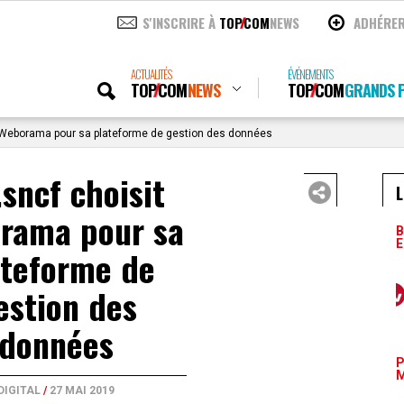
S'INSCRIRE À
TOP
COM
NEWS
ADHÉRE
ACTUALITÉS
ÉVÉNEMENTS
TOP
COM
NEWS
TOP
COM
GRANDS P
 Weborama pour sa plateforme de gestion des données
.sncf choisit
L
rama pour sa
B
E
ateforme de
estion des
données
P
M
DIGITAL
/
27 MAI 2019