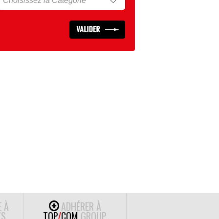
E À
ADHÉRER À
S
TOP
/
COM
GROUP