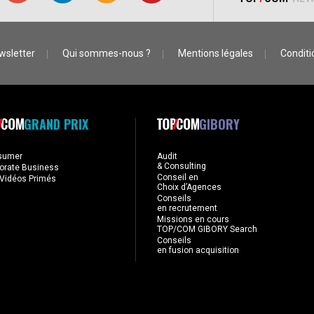
wsletter
Qui sommes-nous ?
Mentions légales
Conditio
GRAND PRIX
GIBORY
sumer
Audit
& Consulting
orate Business
Conseil en
Vidéos Primés
Choix d’Agences
Conseils
en recrutement
Missions en cours
TOP/COM GIBORY Search
Conseils
en fusion acquisition