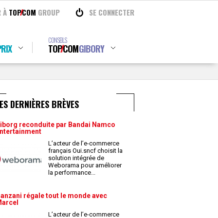
R À
TOP
COM
GROUP
SE CONNECTER
CONSEILS
RIX
TOP
COM
GIBORY
ES DERNIÈRES BRÈVES
iborg reconduite par Bandai Namco
ntertainment
L’acteur de l’e-commerce
français Oui.sncf choisit la
solution intégrée de
Weborama pour améliorer
la performance
...
anzani régale tout le monde avec
arcel
L’acteur de l’e-commerce