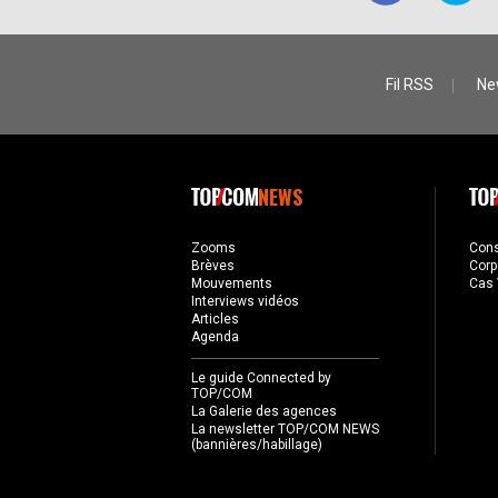
Fil RSS
Ne
NEWS
Zooms
Con
Brèves
Corp
Mouvements
Cas 
Interviews vidéos
Articles
Agenda
Le guide Connected by
TOP/COM
La Galerie des agences
La newsletter TOP/COM NEWS
(bannières/habillage)