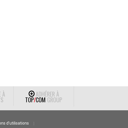
E À
ADHÉRER À
S
TOP
/
COM
GROUP
ns d’utilisations