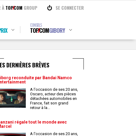
R À
TOP
COM
GROUP
SE CONNECTER
CONSEILS
RIX
TOP
COM
GIBORY
ES DERNIÈRES BRÈVES
iborg reconduite par Bandai Namco
ntertainment
A l'occasion de ses 20 ans,
Oscaro, acteur des pièces
détachées automobiles en
France, fait son grand
retour à la
...
anzani régale tout le monde avec
arcel
A l'occasion de ses 20 ans,