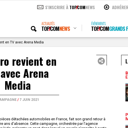
S'INSCRIRE À
TOP
COM
NEWS
ADHÉRE
ACTUALITÉS
ÉVÉNEMENTS
TOP
COM
NEWS
TOP
COM
GRANDS P
ent en TV avec Arena Media
ro revient en
L
 avec Arena
B
E
Media
AMPAGNE
/
7 JUIN 2021
P
M
pièces détachées automobiles en France, fait son grand retour à
atre ans d’absence. Cette campagne, orchestrée par l’agence