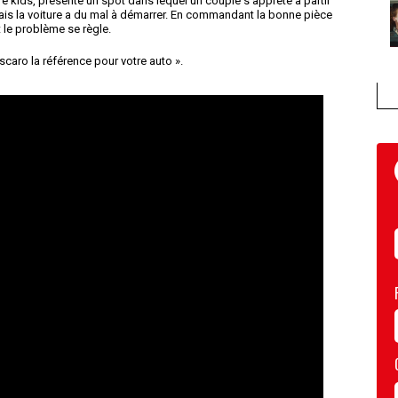
 kids, présente un spot dans lequel un couple s'apprête à partir
 mais la voiture a du mal à démarrer. En commandant la bonne pièce
t le problème se règle.
caro la référence pour votre auto ».