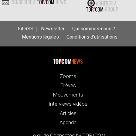
S'INSCRIRE À
TOP
/
COM
NEWS
ADHÉRER À
TOP
/
COM
GROUP
Fil RSS
Newsletter
Qui sommes-nous ?
Mentions légales
Conditions d’utilisations
NEWS
Zooms
Brèves
Mouvements
Interviews vidéos
Articles
Agenda
Le guide Connected by TOP/COM