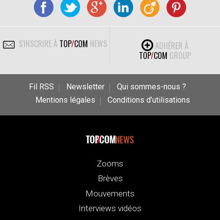
S'INSCRIRE À
TOP
/
COM
NEWS
ADHÉRER À
TOP
/
COM
GROUP
Fil RSS
Newsletter
Qui sommes-nous ?
Mentions légales
Conditions d’utilisations
NEWS
Zooms
Brèves
Mouvements
Interviews vidéos