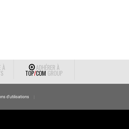
E À
ADHÉRER À
S
TOP
/
COM
GROUP
ns d’utilisations