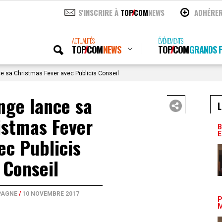
S'INSCRIRE À
TOP
COM
NEWS
ADHÉRE
ACTUALITÉS
ÉVÉNEMENTS
TOP
COM
NEWS
TOP
COM
GRANDS P
e sa Christmas Fever avec Publicis Conseil
nge lance sa
L
istmas Fever
B
E
ec Publicis
Conseil
AGNE
/
10 NOVEMBRE 2017
P
M