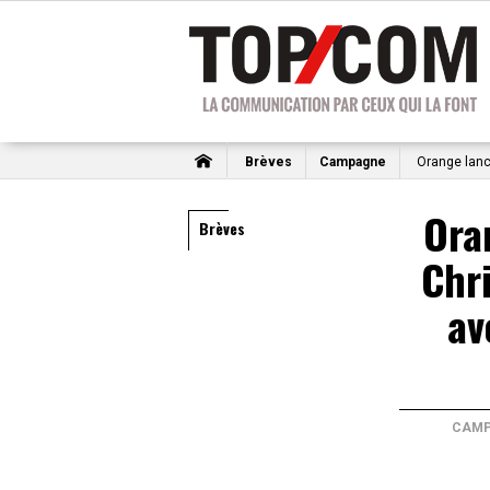
Brèves
Campagne
Orange lanc
Ora
Brèves
Chr
av
CAMP