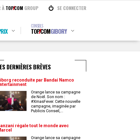
R À
TOP
COM
GROUP
SE CONNECTER
CONSEILS
RIX
TOP
COM
GIBORY
ES DERNIÈRES BRÈVES
iborg reconduite par Bandai Namco
ntertainment
Orange lance sa campagne
de Noël. Son nom :
#XmasFever. Cette nouvelle
campagne, imaginée par
Publicis Conseil,
...
anzani régale tout le monde avec
arcel
Orange lance sa campagne