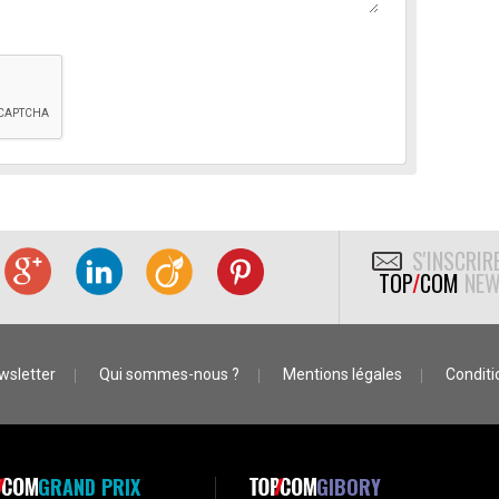
S'INSCRIR
TOP
/
COM
NEW
wsletter
Qui sommes-nous ?
Mentions légales
Conditio
GRAND PRIX
GIBORY