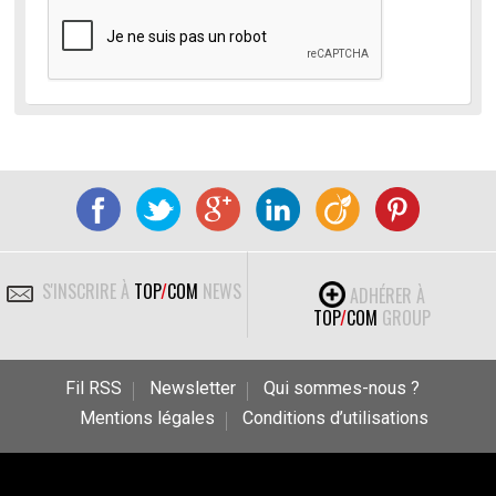
S'INSCRIRE À
TOP
/
COM
NEWS
ADHÉRER À
TOP
/
COM
GROUP
Fil RSS
Newsletter
Qui sommes-nous ?
Mentions légales
Conditions d’utilisations