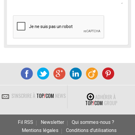
S'INSCRIRE À
TOP
/
COM
NEWS
ADHÉRER À
TOP
/
COM
GROUP
Fil RSS
Newsletter
Qui sommes-nous ?
Mentions légales
Conditions d’utilisations