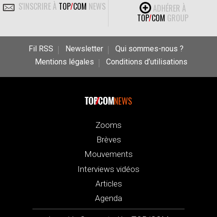
S'INSCRIRE À
TOP
/
COM
NEWS
ADHÉRER À
TOP
/
COM
GROUP
Fil RSS
Newsletter
Qui sommes-nous ?
Mentions légales
Conditions d’utilisations
NEWS
Zooms
Brèves
Mouvements
Interviews vidéos
Articles
Agenda