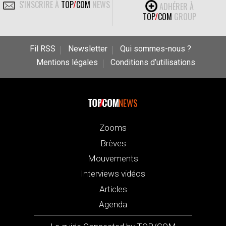
S'INSCRIRE À
TOP
/
COM
NEWS
ADHÉRER À
TOP
/
COM
GROUP
Fil RSS
Newsletter
Qui sommes-nous ?
Mentions légales
Conditions d’utilisations
NEWS
Zooms
Brèves
Mouvements
Interviews vidéos
Articles
Agenda