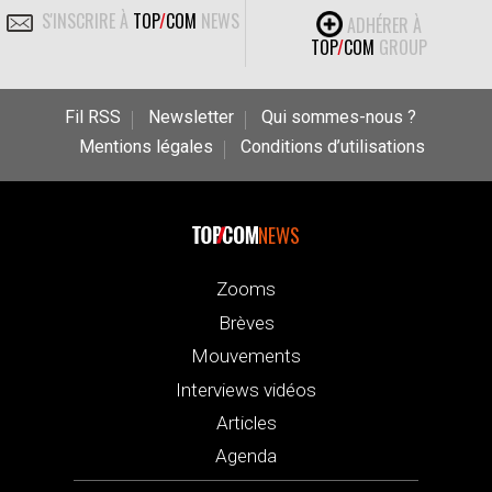
S'INSCRIRE À
TOP
/
COM
NEWS
ADHÉRER À
TOP
/
COM
GROUP
Fil RSS
Newsletter
Qui sommes-nous ?
Mentions légales
Conditions d’utilisations
NEWS
Zooms
Brèves
Mouvements
Interviews vidéos
Articles
Agenda