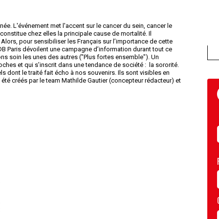
née. L'événement met l'accent sur le cancer du sein, cancer le
onstitue chez elles la principale cause de mortalité. Il
Alors, pour sensibiliser les Français sur l’importance de cette
DB Paris dévoilent une campagne d’information durant tout ce
s soin les unes des autres ("Plus fortes ensemble"). Un
ches et qui s’inscrit dans une tendance de société : la sororité.
ont le traité fait écho à nos souvenirs. Ils sont visibles en
t été créés par le team Mathilde Gautier (concepteur rédacteur) et