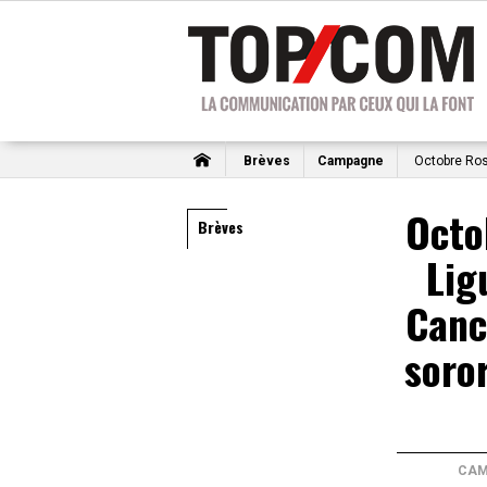
Brèves
Campagne
Octobre Rose
Octo
Brèves
Lig
Canc
soro
CAM