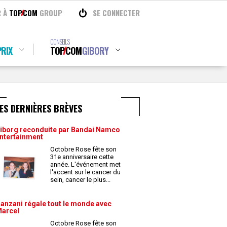
R À
TOP
COM
GROUP
SE CONNECTER
CONSEILS
RIX
TOP
COM
GIBORY
ES DERNIÈRES BRÈVES
iborg reconduite par Bandai Namco
ntertainment
Octobre Rose fête son
31e anniversaire cette
année. L'événement met
l'accent sur le cancer du
sein, cancer le plus
...
anzani régale tout le monde avec
arcel
Octobre Rose fête son