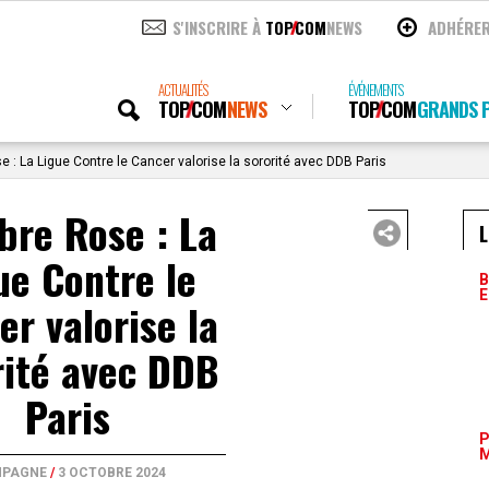
S'INSCRIRE À
TOP
COM
NEWS
ADHÉRE
ACTUALITÉS
ÉVÉNEMENTS
TOP
COM
NEWS
TOP
COM
GRANDS P
 : La Ligue Contre le Cancer valorise la sororité avec DDB Paris
bre Rose : La
L
ue Contre le
B
E
er valorise la
rité avec DDB
Paris
P
M
PAGNE
/
3 OCTOBRE 2024