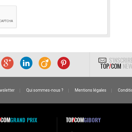
S'INSCRIR
TOP
/
COM
NEW
wsletter
Qui sommes-nous ?
Mentions légales
Conditio
GRAND PRIX
GIBORY