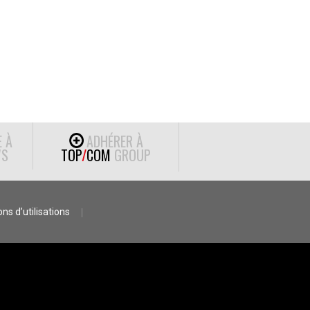
E À
ADHÉRER À
S
TOP
/
COM
GROUP
ns d’utilisations