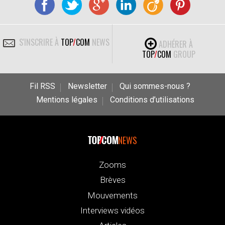
S'INSCRIRE À
TOP
/
COM
NEWS
ADHÉRER À
TOP
/
COM
GROUP
Fil RSS
Newsletter
Qui sommes-nous ?
Mentions légales
Conditions d’utilisations
NEWS
Zooms
Brèves
Mouvements
Interviews vidéos