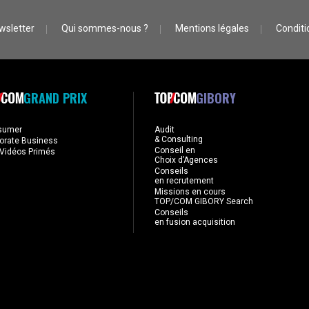
wsletter
Qui sommes-nous ?
Mentions légales
Conditio
GRAND PRIX
GIBORY
sumer
Audit
& Consulting
orate Business
Conseil en
Vidéos Primés
Choix d’Agences
Conseils
en recrutement
Missions en cours
TOP/COM GIBORY Search
Conseils
en fusion acquisition