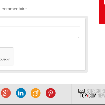
commentaire
S'INSCRIR
TOP
/
COM
NEW