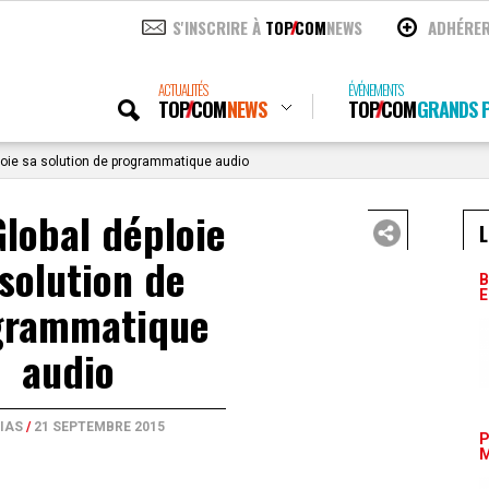
S'INSCRIRE À
TOP
COM
NEWS
ADHÉRE
ACTUALITÉS
ÉVÉNEMENTS
TOP
COM
NEWS
TOP
COM
GRANDS P
oie sa solution de programmatique audio
lobal déploie
L
 solution de
B
E
grammatique
audio
IAS
/
21 SEPTEMBRE 2015
P
M