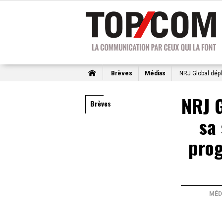
Brèves
Médias
NRJ Global dépl
NRJ G
Brèves
sa
pro
MÉD