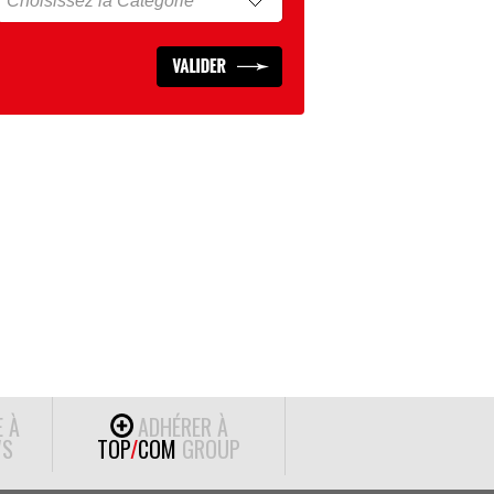
E À
ADHÉRER À
S
TOP
/
COM
GROUP