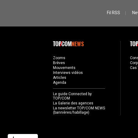
Fil RSS
Ne
NEWS
Zooms
Con
Brèves
Corp
Mouvements
Cas 
Interviews vidéos
Articles
Agenda
Le guide Connected by
TOP/COM
La Galerie des agences
La newsletter TOP/COM NEWS
(bannières/habillage)