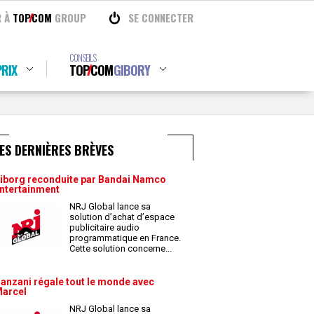
R À
TOP
COM
GROUP
SE CONNECTER
CONSEILS
RIX
TOP
COM
GIBORY
ES DERNIÈRES BRÈVES
iborg reconduite par Bandai Namco
ntertainment
NRJ Global lance sa
solution d’achat d’espace
publicitaire audio
programmatique en France.
Cette solution concerne
...
anzani régale tout le monde avec
arcel
NRJ Global lance sa