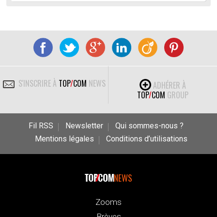
S'INSCRIRE À
TOP
/
COM
NEWS
ADHÉRER À
TOP
/
COM
GROUP
Fil RSS
Newsletter
Qui sommes-nous ?
Mentions légales
Conditions d’utilisations
NEWS
Zooms
Brèves