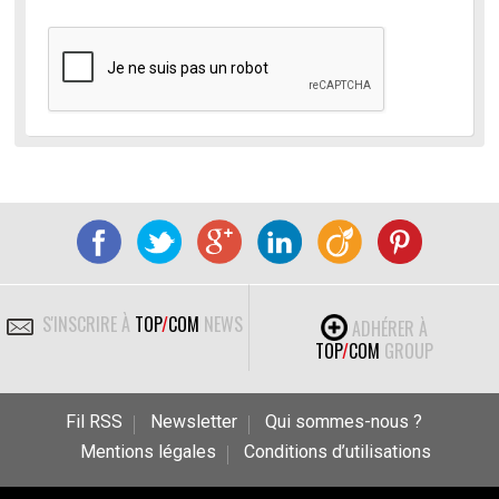
S'INSCRIRE À
TOP
/
COM
NEWS
ADHÉRER À
TOP
/
COM
GROUP
Fil RSS
Newsletter
Qui sommes-nous ?
Mentions légales
Conditions d’utilisations