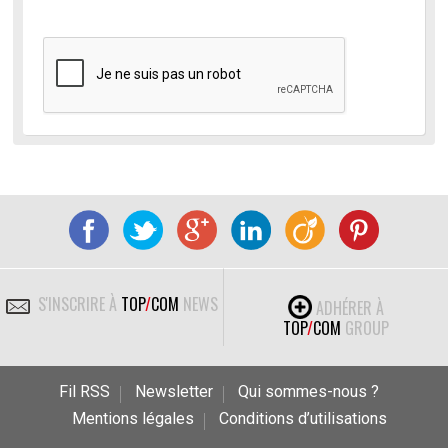
S'INSCRIRE À
TOP
/
COM
NEWS
ADHÉRER À
TOP
/
COM
GROUP
Fil RSS
Newsletter
Qui sommes-nous ?
Mentions légales
Conditions d’utilisations