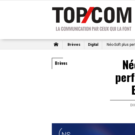
Brèves
Digital
Néo-Soft plus pe
Né
Brèves
per
DI