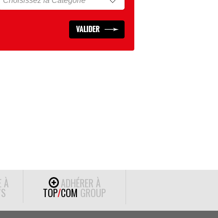
E À
ADHÉRER À
S
TOP
/
COM
GROUP