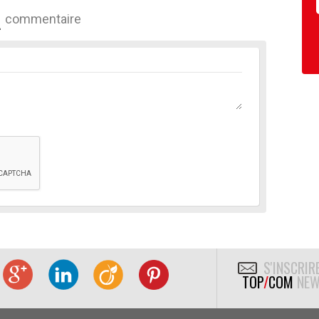
commentaire
S'INSCRIR
TOP
/
COM
NEW