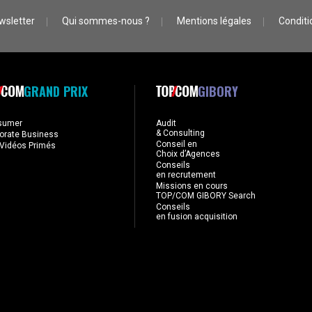
wsletter
Qui sommes-nous ?
Mentions légales
Conditio
GRAND PRIX
GIBORY
sumer
Audit
& Consulting
orate Business
Conseil en
Vidéos Primés
Choix d’Agences
Conseils
en recrutement
Missions en cours
TOP/COM GIBORY Search
Conseils
en fusion acquisition