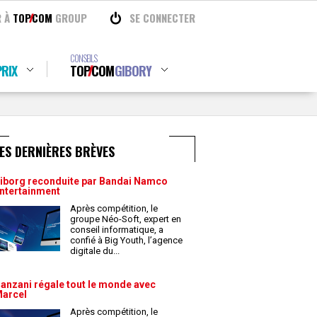
R À
TOP
COM
GROUP
SE CONNECTER
CONSEILS
RIX
TOP
COM
GIBORY
ES DERNIÈRES BRÈVES
iborg reconduite par Bandai Namco
ntertainment
Après compétition, le
groupe Néo-Soft, expert en
conseil informatique, a
confié à Big Youth, l’agence
digitale du
...
anzani régale tout le monde avec
arcel
Après compétition, le