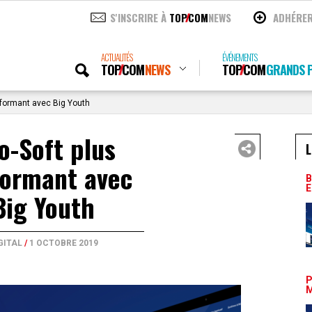
S'INSCRIRE À
TOP
COM
NEWS
ADHÉRE
ACTUALITÉS
ÉVÉNEMENTS
TOP
COM
NEWS
TOP
COM
GRANDS P
rformant avec Big Youth
o-Soft plus
L
formant avec
B
E
Big Youth
GITAL
/
1 OCTOBRE 2019
P
M