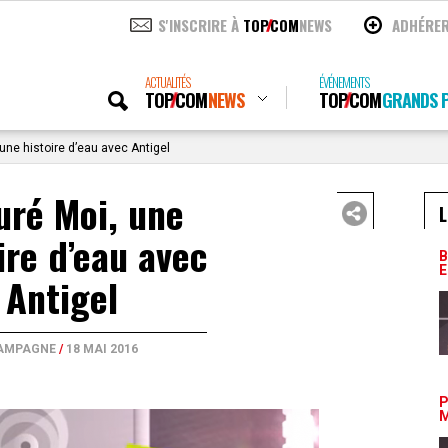
S'INSCRIRE À
TOP
COM
NEWS
ADHÉRE
ACTUALITÉS
ÉVÉNEMENTS
TOP
COM
NEWS
TOP
COM
GRANDS P
une histoire d’eau avec Antigel
uré Moi, une
L
ire d’eau avec
B
E
Antigel
AMPAGNE
/
18 MAI 2016
P
M