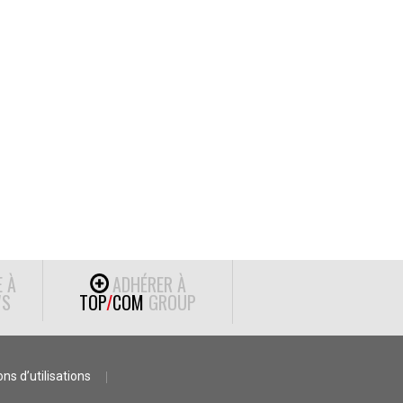
E À
ADHÉRER À
S
TOP
/
COM
GROUP
ns d’utilisations