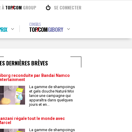
R À
TOP
COM
GROUP
SE CONNECTER
CONSEILS
RIX
TOP
COM
GIBORY
ES DERNIÈRES BRÈVES
iborg reconduite par Bandai Namco
ntertainment
La gamme de shampoings
et gels douche Naturé Moi
lance une campagne qui
apparaîtra dans quelques
jours et en
...
anzani régale tout le monde avec
arcel
La gamme de shampoings