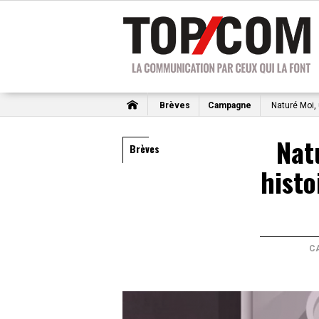
Brèves
Campagne
Naturé Moi, 
Nat
Brèves
histo
C