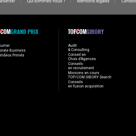
wsletter
Qui sommes-nous ?
Mentions légales
Conditio
GRAND PRIX
GIBORY
sumer
Audit
& Consulting
orate Business
Conseil en
Vidéos Primés
Choix d’Agences
Conseils
en recrutement
Missions en cours
TOP/COM GIBORY Search
Conseils
en fusion acquisition