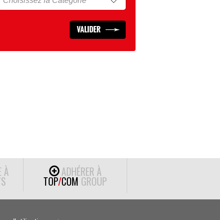
E À
ADHÉRER À
S
TOP
/
COM
GROUP