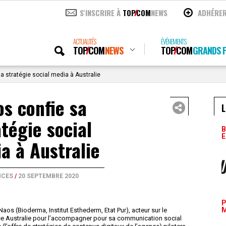
S'INSCRIRE À
TOP
COM
NEWS
ADHÉRE
ACTUALITÉS
ÉVÉNEMENTS
TOP
COM
NEWS
TOP
COM
GRANDS P
a stratégie social media à Australie
s confie sa
L
atégie social
B
E
a à Australie
NCES
/
20 SEPTEMBRE 2020
P
M
 Naos (Bioderma, Institut Esthederm, Etat Pur), acteur sur le
ce Australie pour l’accompagner pour sa communication social