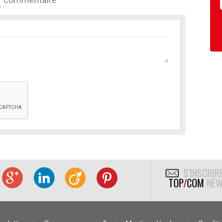
S'INSCRIR
TOP
/
COM
NEW