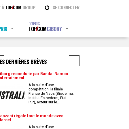
R À
TOP
COM
GROUP
SE CONNECTER
CONSEILS
RIX
TOP
COM
GIBORY
ES DERNIÈRES BRÈVES
iborg reconduite par Bandai Namco
ntertainment
A la suite d’une
compétition, la filiale
France de Naos (Bioderma,
Institut Esthederm, Etat
Pur), acteur sur le
...
anzani régale tout le monde avec
arcel
A la suite d’une