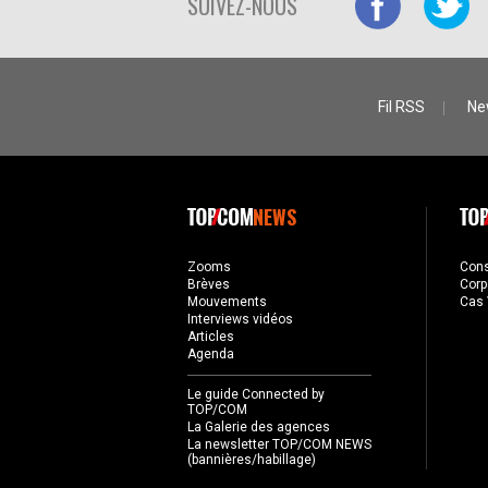
SUIVEZ-NOUS
Fil RSS
Ne
NEWS
Zooms
Con
Brèves
Corp
Mouvements
Cas 
Interviews vidéos
Articles
Agenda
Le guide Connected by
TOP/COM
La Galerie des agences
La newsletter TOP/COM NEWS
(bannières/habillage)