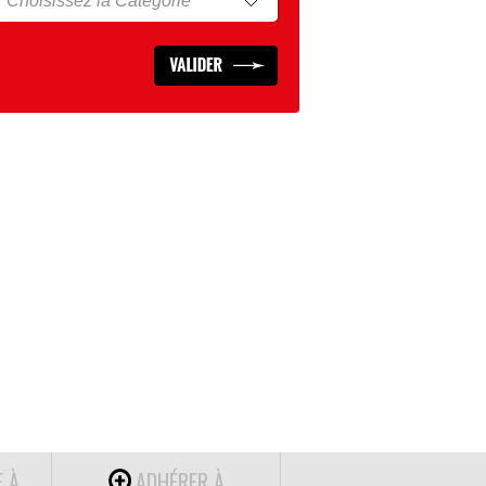
E À
ADHÉRER À