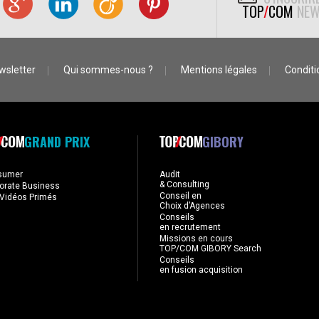
TOP
/
COM
NEW
wsletter
Qui sommes-nous ?
Mentions légales
Conditio
GRAND PRIX
GIBORY
sumer
Audit
& Consulting
orate Business
Conseil en
Vidéos Primés
Choix d’Agences
Conseils
en recrutement
Missions en cours
TOP/COM GIBORY Search
Conseils
en fusion acquisition