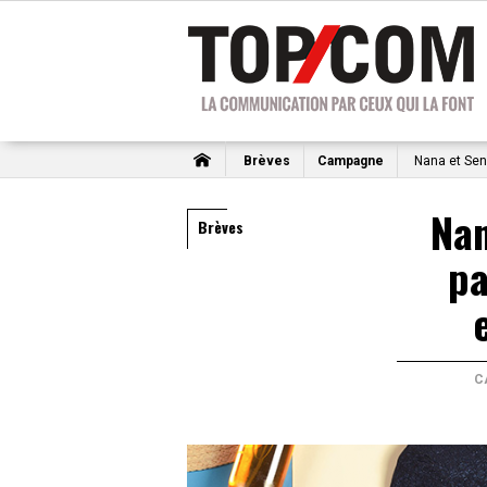
Brèves
Campagne
Nana et Sen
Nan
Brèves
pa
C