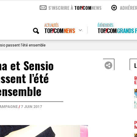
S'INSCRIRE À
TOP
COM
NEWS
ADHÉRE
ACTUALITÉS
ÉVÉNEMENTS
TOP
COM
NEWS
TOP
COM
GRANDS P
sio passent l’été ensemble
a et Sensio
L
ssent l’été
B
E
ensemble
AMPAGNE
/
7 JUIN 2017
P
M