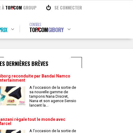
R À
TOP
COM
GROUP
SE CONNECTER
CONSEILS
RIX
TOP
COM
GIBORY
ES DERNIÈRES BRÈVES
iborg reconduite par Bandai Namco
ntertainment
A l'occasion de la sortie de
sa nouvelle gamme de
tampons Nana Discret,
Nana et son agence Sensio
lancent la
...
anzani régale tout le monde avec
arcel
A l'occasion de la sortie de