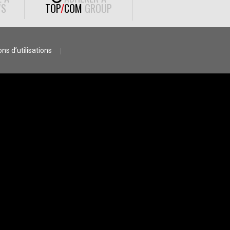
S
TOP
/
COM
GROUP
ns d’utilisations