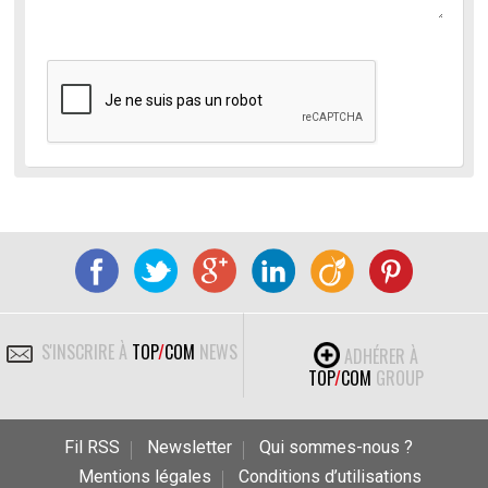
S'INSCRIRE À
TOP
/
COM
NEWS
ADHÉRER À
TOP
/
COM
GROUP
Fil RSS
Newsletter
Qui sommes-nous ?
Mentions légales
Conditions d’utilisations