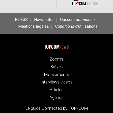
TOP
/
COM
GROUP
Fil RSS
Newsletter
Qui sommes-nous ?
Mentions légales
Conditions d’utilisations
NEWS
Zooms
Brèves
Mouvements
Interviews vidéos
Articles
Agenda
Le guide Connected by TOP/COM