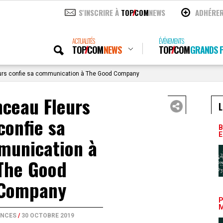
S'INSCRIRE À
TOP
COM
NEWS
ADHÉRE
ACTUALITÉS
ÉVÉNEMENTS
TOP
COM
NEWS
TOP
COM
GRANDS P
rs confie sa communication à The Good Company
ceau Fleurs
L
confie sa
B
E
munication à
The Good
Company
P
M
NCES
/
30 OCTOBRE 2019