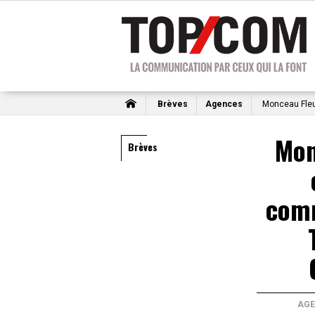
Brèves
Agences
Monceau Fleu
Mon
Brèves
com
AGE