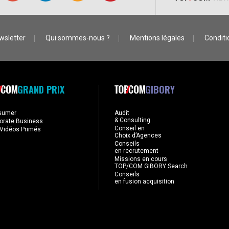
wsletter
Qui sommes-nous ?
Mentions légales
Conditio
GRAND PRIX
GIBORY
sumer
Audit
& Consulting
orate Business
Conseil en
Vidéos Primés
Choix d’Agences
Conseils
en recrutement
Missions en cours
TOP/COM GIBORY Search
Conseils
en fusion acquisition