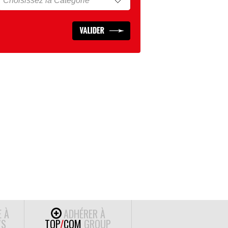
E À
ADHÉRER À
S
TOP
/
COM
GROUP