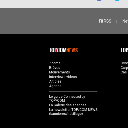
Fil RSS
Ne
NEWS
Zooms
Con
Brèves
Corp
Mouvements
Cas 
Interviews vidéos
Articles
Agenda
Le guide Connected by
TOP/COM
La Galerie des agences
La newsletter TOP/COM NEWS
(bannières/habillage)