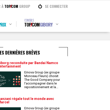
R À
TOP
COM
GROUP
SE CONNECTER
CONSEILS
RIX
TOP
COM
GIBORY
ES DERNIÈRES BRÈVES
iborg reconduite par Bandai Namco
ntertainment
Emova Group (ex groupe
Monceau Fleurs) choisit
The Good Company pour
l'accompagner dans le
repositionnement et la
...
anzani régale tout le monde avec
arcel
Emova Group (ex groupe