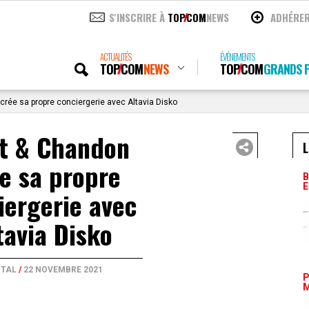
S'INSCRIRE À
TOP
COM
NEWS
ADHÉRE
ACTUALITÉS
ÉVÉNEMENTS
TOP
COM
NEWS
TOP
COM
GRANDS P
rée sa propre conciergerie avec Altavia Disko
t & Chandon
L
e sa propre
B
E
iergerie avec
tavia Disko
ITAL
/
22 NOVEMBRE 2021
P
M