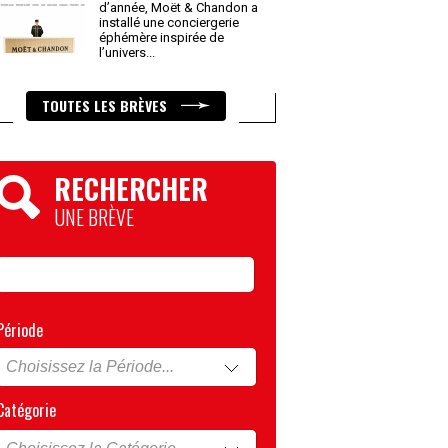
d’année, Moët & Chandon a
installé une conciergerie
éphémère inspirée de
l’univers
...
TOUTES LES BRÈVES
RECHERCHER
UNE BRÈVE
Période
Catégorie