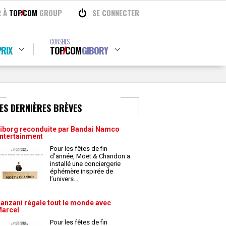
R À
TOP
COM
GROUP
SE CONNECTER
CONSEILS
RIX
TOP
COM
GIBORY
ES DERNIÈRES BRÈVES
iborg reconduite par Bandai Namco
ntertainment
Pour les fêtes de fin
d’année, Moët & Chandon a
installé une conciergerie
éphémère inspirée de
l’univers
...
anzani régale tout le monde avec
arcel
Pour les fêtes de fin