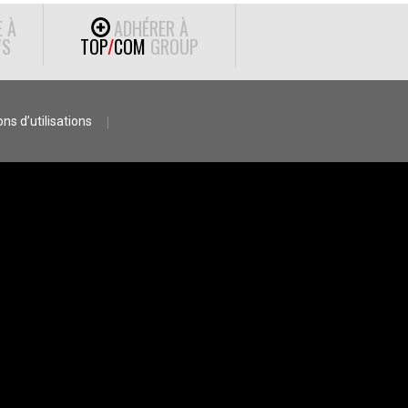
E À
ADHÉRER À
S
TOP
/
COM
GROUP
ns d’utilisations