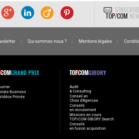
S'INSCRIR
TOP
/
COM
NEW
wsletter
Qui sommes-nous ?
Mentions légales
Conditio
GRAND PRIX
GIBORY
sumer
Audit
& Consulting
orate Business
Conseil en
Vidéos Primés
Choix d’Agences
Conseils
en recrutement
Missions en cours
TOP/COM GIBORY Search
Conseils
en fusion acquisition