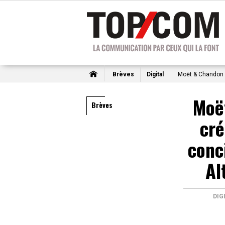
Brèves
Digital
Moët & Chandon c
Moë
Brèves
cré
conc
Al
DIG