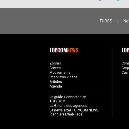
Fil RSS
Ne
NEWS
Zooms
Con
Brèves
Corp
Mouvements
Cas 
Interviews vidéos
Articles
Agenda
Le guide Connected by
TOP/COM
La Galerie des agences
La newsletter TOP/COM NEWS
(bannières/habillage)