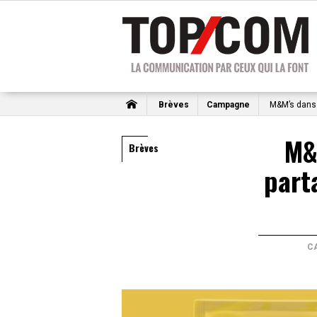
Brèves
Campagne
M&M’s dans 
M&
Brèves
part
C