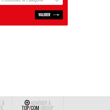
E À
ADHÉRER À
S
TOP
/
COM
GROUP