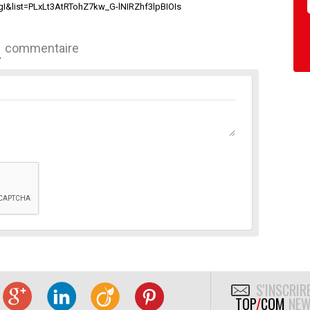
I&list=PLxLt3AtRTohZ7kw_G-lNIRZhf3lpBIOIs
commentaire
S'INSCRIR
TOP
/
COM
NEW