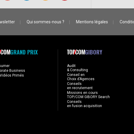
wsletter
Qui sommes-nous ?
Mentions légales
Conditio
GRAND PRIX
GIBORY
sumer
Audit
& Consulting
orate Business
Conseil en
Vidéos Primés
Choix d’Agences
Conseils
en recrutement
Missions en cours
TOP/COM GIBORY Search
Conseils
en fusion acquisition