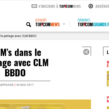
S'INSCRIRE À
TOP
COM
NEWS
ADHÉRE
ACTUALITÉS
ÉVÉNEMENTS
TOP
COM
NEWS
TOP
COM
GRANDS P
le partage avec CLM BBDO
M’s dans le
L
age avec CLM
B
E
BBDO
AMPAGNE
/
30 MAI 2017
P
M