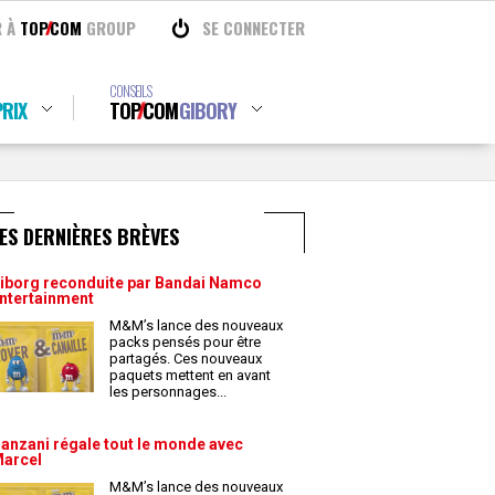
R À
TOP
COM
GROUP
SE CONNECTER
CONSEILS
RIX
TOP
COM
GIBORY
ES DERNIÈRES BRÈVES
iborg reconduite par Bandai Namco
ntertainment
M&M’s lance des nouveaux
packs pensés pour être
partagés. Ces nouveaux
paquets mettent en avant
les personnages
...
anzani régale tout le monde avec
arcel
M&M’s lance des nouveaux