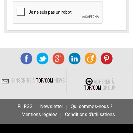
S'INSCRIRE À
TOP
/
COM
NEWS
ADHÉRER À
TOP
/
COM
GROUP
Fil RSS
Newsletter
Qui sommes-nous ?
Mentions légales
Conditions d’utilisations