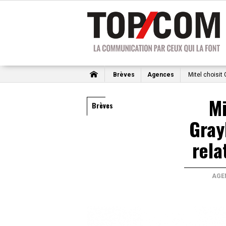
Brèves
Agences
Mitel choisit 
Mi
Brèves
Gray
rela
AGE