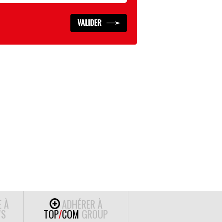
E À
ADHÉRER À
S
TOP
/
COM
GROUP