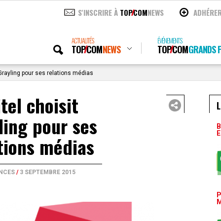
S'INSCRIRE À
TOP
COM
NEWS
ADHÉRE
ACTUALITÉS
ÉVÉNEMENTS
TOP
COM
NEWS
TOP
COM
GRANDS P
Grayling pour ses relations médias
tel choisit
L
ling pour ses
B
E
tions médias
NCES
/
3 SEPTEMBRE 2015
P
M