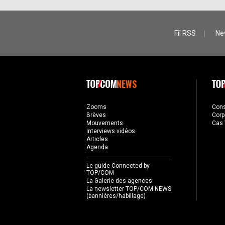
Fil RSS
Ne
NEWS
Zooms
Con
Brèves
Corp
Mouvements
Cas 
Interviews vidéos
Articles
Agenda
Le guide Connected by
TOP/COM
La Galerie des agences
La newsletter TOP/COM NEWS
(bannières/habillage)