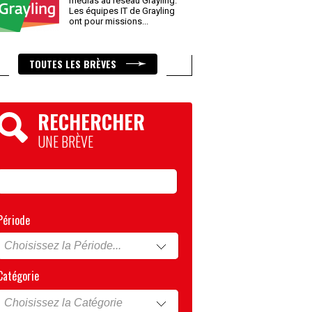
médias au réseau Grayling.
Les équipes IT de Grayling
ont pour missions
...
TOUTES LES BRÈVES
RECHERCHER
UNE BRÈVE
Période
Catégorie