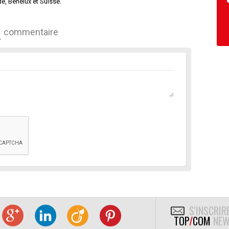
e, Benelux et Suisse.
commentaire
S'INSCRIR
TOP
/
COM
NEW