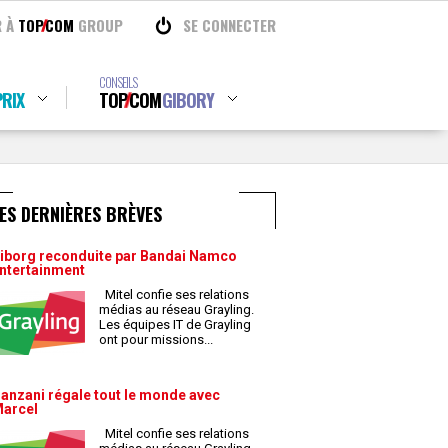
R À
TOP
COM
GROUP
SE CONNECTER
CONSEILS
RIX
TOP
COM
GIBORY
ES DERNIÈRES BRÈVES
iborg reconduite par Bandai Namco
ntertainment
Mitel confie ses relations
médias au réseau Grayling.
Les équipes IT de Grayling
ont pour missions
...
anzani régale tout le monde avec
arcel
Mitel confie ses relations