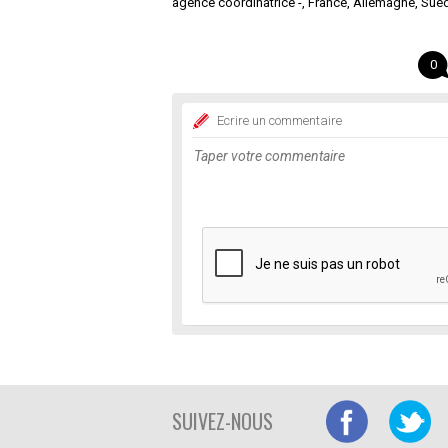
agence coordinatrice -, France, Allemagne, Suèd
0
Ecrire un commentaire
SUIVEZ-NOUS