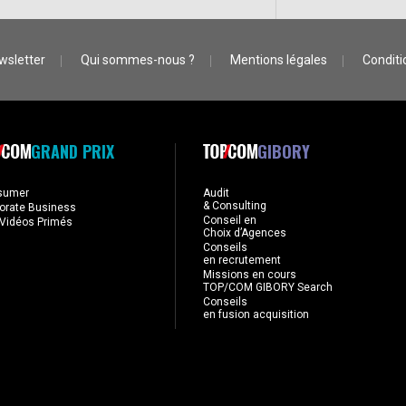
wsletter
Qui sommes-nous ?
Mentions légales
Conditio
GRAND PRIX
GIBORY
sumer
Audit
& Consulting
orate Business
Conseil en
Vidéos Primés
Choix d’Agences
Conseils
en recrutement
Missions en cours
TOP/COM GIBORY Search
Conseils
en fusion acquisition