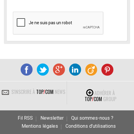
S'INSCRIRE À
TOP
/
COM
NEWS
ADHÉRER À
TOP
/
COM
GROUP
Fil RSS
Newsletter
Qui sommes-nous ?
Mentions légales
Conditions d’utilisations