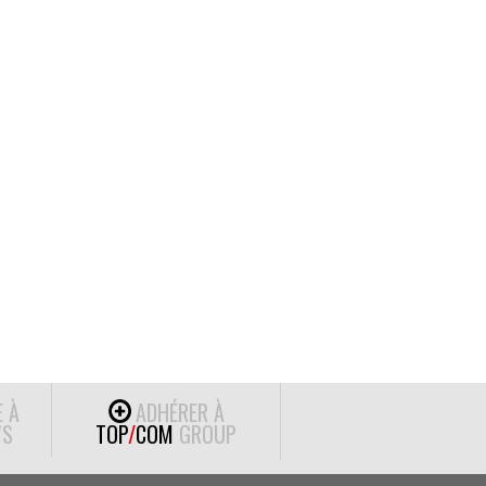
E À
ADHÉRER À
S
TOP
/
COM
GROUP