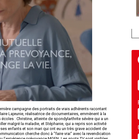
ernière campagne des portraits de vrais adhérents racontant
Claire Lajeunie, réalisatrice de documentaires, emmènent à la
oles : Christine, atteinte de spondylarthrite sévère qui a un
ler malgré la maladie, et Stéphanie, qui a repris son activité
 ses enfants et son mari qui ont eu un très grave accident de
communication cherche donc à "faire vrai" avec la revendication
u l’expérience prévoyance MGEN. Les spots TV sont visibles