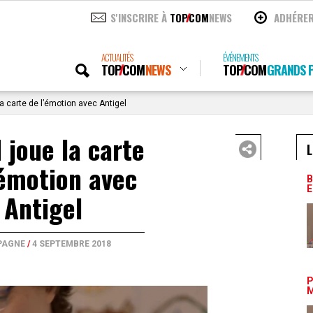
S'INSCRIRE À
TOP
COM
NEWS
ADHÉRE
ACTUALITÉS
ÉVÉNEMENTS
TOP
COM
NEWS
TOP
COM
GRANDS P
 carte de l’émotion avec Antigel
joue la carte
L
’émotion avec
B
E
Antigel
PAGNE
/
4 SEPTEMBRE 2018
P
M