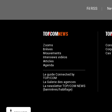
Fil RSS
Ne
NEWS
Zooms
Con
Brèves
Corp
Mouvements
Cas 
Interviews vidéos
Articles
Agenda
Le guide Connected by
TOP/COM
La Galerie des agences
La newsletter TOP/COM NEWS
(bannières/habillage)