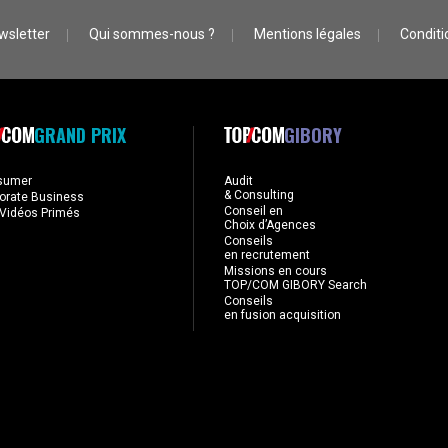
wsletter
Qui sommes-nous ?
Mentions légales
Conditio
GRAND PRIX
GIBORY
sumer
Audit
& Consulting
orate Business
Conseil en
Vidéos Primés
Choix d’Agences
Conseils
en recrutement
Missions en cours
TOP/COM GIBORY Search
Conseils
en fusion acquisition