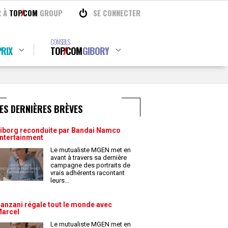
R À
TOP
COM
GROUP
SE CONNECTER
CONSEILS
RIX
TOP
COM
GIBORY
ES DERNIÈRES BRÈVES
iborg reconduite par Bandai Namco
ntertainment
Le mutualiste MGEN met en
avant à travers sa dernière
campagne des portraits de
vrais adhérents racontant
leurs
...
anzani régale tout le monde avec
arcel
Le mutualiste MGEN met en