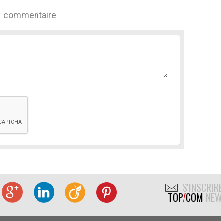
commentaire
S'INSCRIR
TOP
/
COM
NEW