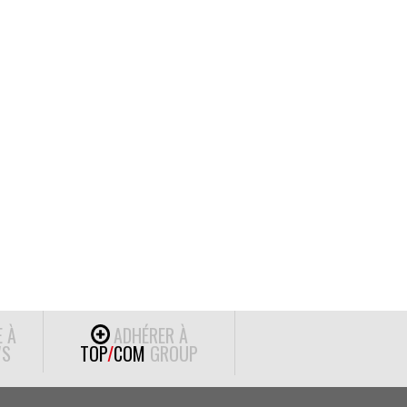
E À
ADHÉRER À
S
TOP
/
COM
GROUP