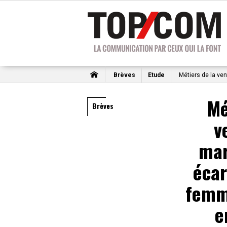
Brèves
Etude
Métiers de la ven
Mé
Brèves
v
mar
écar
femm
e