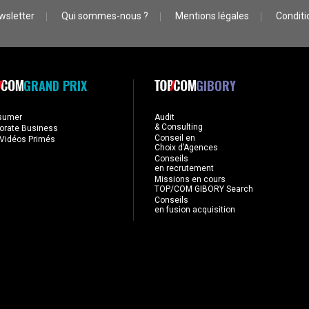
wsletter
Qui sommes-nous ?
Mentions légales
Conditio
GRAND PRIX
GIBORY
sumer
Audit
& Consulting
orate Business
Conseil en
Vidéos Primés
Choix d’Agences
Conseils
en recrutement
Missions en cours
TOP/COM GIBORY Search
Conseils
en fusion acquisition