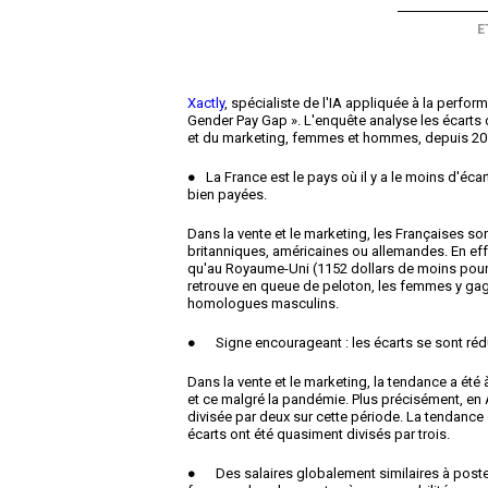
E
Xactly
, spécialiste de l'IA appliquée à la perf
Gender Pay Gap ». L'enquête analyse les écarts d
et du marketing, femmes et hommes, depuis 2019
● La France est le pays où il y a le moins d'é
bien payées.
Dans la vente et le marketing, les Françaises 
britanniques, américaines ou allemandes. En effe
qu'au Royaume-Uni (1152 dollars de moins pour 
retrouve en queue de peloton, les femmes y ga
homologues masculins.
● Signe encourageant : les écarts se sont rédu
Dans la vente et le marketing, la tendance a ét
et ce malgré la pandémie. Plus précisément, en 
divisée par deux sur cette période. La tendanc
écarts ont été quasiment divisés par trois.
● Des salaires globalement similaires à postes