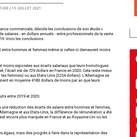
TUDE
/
15 JUILLET 2021
ormance commerciale, dévoile les conclusions de son étude «
e salaires - en dollars annuels - entre professionnels de la vente
. Voici les conclusions :
cart entre hommes et femmes même si celles-ci demeurent moins
sont moins exposées aux écarts salariaux que leurs homologues
t, l'écart est de 729 dollars en France en 2020. Cela reste mieux
les femmes) ou aux Etats-Unis (2254 dollars). L'Allemagne se
gnent en moyenne 4183 dollars de moins par an que leurs
its entre 2019 et 2020.
é à une réduction des écarts de salaire entre hommes et femmes,
Allemagne et aux Etats-Unis, la différence de rémunération a été
e est encore plus marquée en France et au Royaume-Uni où les
 égaux, mais des progrès à faire dans la représentation des