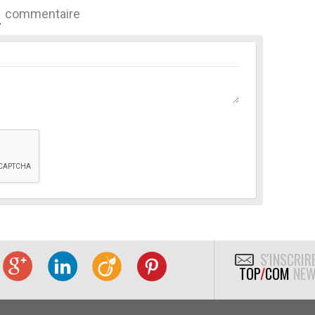
commentaire
S'INSCRIR
TOP
/
COM
NEW