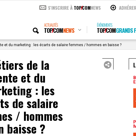
S'INSCRIRE À
TOP
COM
NEWS
ADHÉRE
ACTUALITÉS
ÉVÉNEMENTS
TOP
COM
NEWS
TOP
COM
GRANDS P
te et du marketing : les écarts de salaire femmes / hommes en baisse ?
tiers de la
L
ente et du
B
E
keting : les
ts de salaire
es / hommes
P
n baisse ?
M