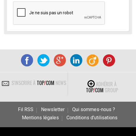
S'INSCRIRE À
TOP
/
COM
NEWS
ADHÉRER À
TOP
/
COM
GROUP
Fil RSS
Newsletter
Qui sommes-nous ?
Mentions légales
Conditions d’utilisations